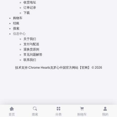
收货地址
订单记录
下载
购物车
结账
搜索
信息中心
关于我们
支付与配送
退换货原则
常见问题解答
联系我们
技术支持
Chrome Hearts克罗心中国官方网站【官网】 © 2026





首页
搜索
分类
购物车
我的