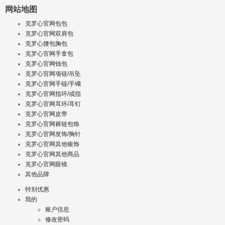
网站地图
克罗心官网包包
克罗心官网双肩包
克罗心腰包胸包
克罗心官网手拿包
克罗心官网钱包
克罗心官网项链/吊坠
克罗心官网手链/手镯
克罗心官网指环/戒指
克罗心官网耳环/耳钉
克罗心官网皮带
克罗心官网裤链包饰
克罗心官网发饰/胸针
克罗心官网其他银饰
克罗心官网其他商品
克罗心官网眼镜
其他品牌
特别优惠
我的
账户信息
修改密码