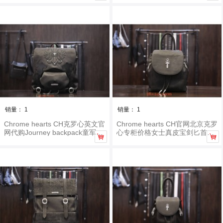
销量： 1
销量： 1
Chrome hearts CH克罗心英文官
Chrome hearts CH官网北京克罗
网代购Journey backpack童军花
心专柜价格女士真皮宝剑匕首双


大背包K034
肩包K033