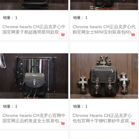
销量： 1
销量： 1
Chrome hearts CH正品克罗心中
Chrome hearts CH正品克罗心代
国官网黄子稻赵薇明星同款双肩
购官网女士MINI宝剑双肩包K033


包K001
-1
销量： 1
销量： 1
Chrome hearts CH克罗心官网中
Chrome Hearts CH正品克罗心
国官网正品鳄鱼皮女士双肩包纯
包包官网十字铆钉磨砂牛皮双肩


银宝剑背包
包K663