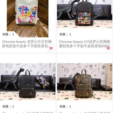
销量： 1
销量： 1
Chrome hearts 克罗心中文官网
Chrome hearts CH克罗心官网限
拼色彩色牛皮多十字架双肩包CH
量彩色多十字架牛皮双肩包K664


B024
销量： 1
销量： 1