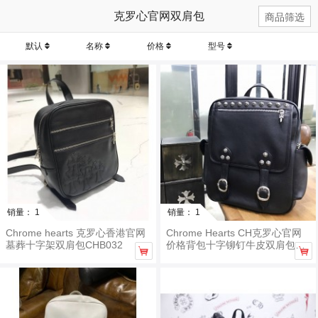
克罗心官网双肩包
商品筛选
默认
名称
价格
型号
销量： 1
销量： 1
Chrome hearts 克罗心香港官网
Chrome Hearts CH克罗心官网
墓葬十字架双肩包CHB032
价格背包十字铆钉牛皮双肩包CH


B026