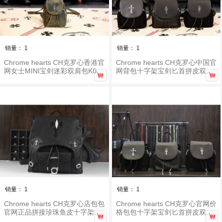
销量： 1
销量： 1
Chrome hearts CH克罗心香港官
Chrome hearts CH克罗心中国官
网女士MINI宝剑迷彩双肩包K033
网背包十字架宝剑匕首拼皮双肩


-1
包K033
销量： 1
销量： 1
Chrome hearts CH克罗心店包包
Chrome hearts CH克罗心官网价
官网正品拼接珍珠鱼皮十字架双
格包包十字架宝剑匕首拼皮双肩


肩包K003
包K033