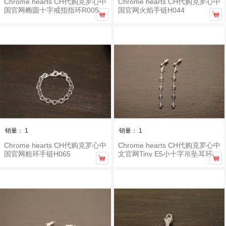
Chrome hearts CH代购克罗心中
Chrome hearts CH代购克罗心中
国官网椭圆十字戒指指环R005
国官网火焰手链H044


销量： 1
销量： 1
Chrome hearts CH代购克罗心中
Chrome hearts CH代购克罗心中
国官网粗环手链H065
文官网Tiny E5小十字吊坠耳环耳


钉E010