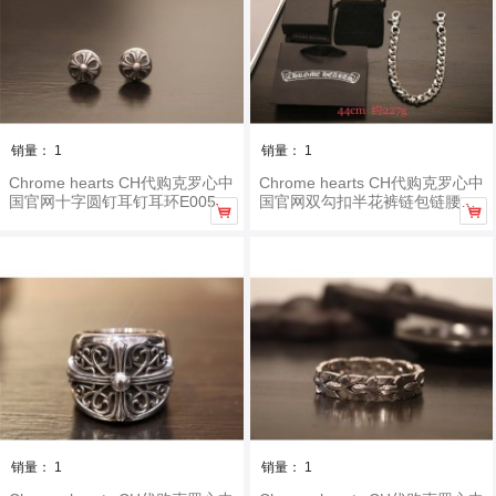
销量： 1
销量： 1
Chrome hearts CH代购克罗心中
Chrome hearts CH代购克罗心中
国官网十字圆钉耳钉耳环E005
国官网双勾扣半花裤链包链腰链


L026
销量： 1
销量： 1