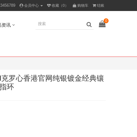
23456789
会员中心
收藏（0）
购物车
结账
0
品资讯
rts CH克罗心香港官网纯银镀金经典镶
指环