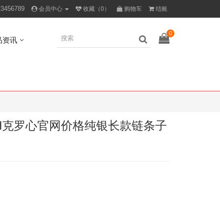
23456789
会员中心
收藏（0）
购物车
结账
0
品资讯
rts CH克罗心官网价格纯银长款链条子