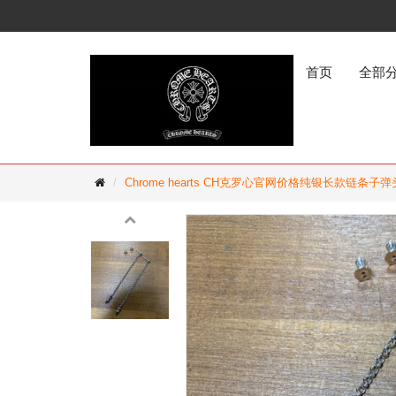
首页
全部
Chrome hearts CH克罗心官网价格纯银长款链条子