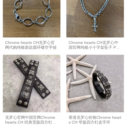
Chrome hearts CH克罗心官
Chrome hearts CH克罗心中
网代购纯银新款圆环镂空手链
国官网纯银小十字架坠子 Pap
er chain 手链
克罗心官网中国官网Chrome
香港克罗心价格Chrome heart
hearts CH 经典宽版四方钉皮
s CH 窄版四方钉皮手环