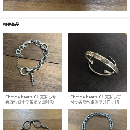
相关商品
Chrome hearts CH克罗心专
Chrome hearts CH克罗心官
卖店纯银十字架吊坠圆环渐变
网专卖店纯银刻字开口手镯
手链