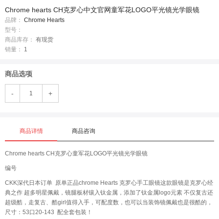
Chrome hearts CH克罗心中文官网童军花LOGO平光镜光学眼镜
品牌：
Chrome Hearts
型号：
商品库存：
有现货
销量：
1
商品选项
-
+
商品详情
商品咨询
Chrome hearts CH克罗心童军花LOGO平光镜光学眼镜
编号
CKK深代日本订单 原单正品chrome Hearts 克罗心手工眼镜这款眼镜是克罗心经
典之作 超多明星佩戴，镜腿板材镶入钛金属，添加了钛金属logo元素 不仅复古还
超级酷，走复古、酷girl值得入手，可配度数，也可以当装饰镜佩戴也是很酷的，
尺寸：53口20-143 配全套包装！