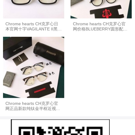
Chrome hearts CH克罗心日
Chrome hearts CH克罗心官
本官网十字VAGILANTE II黑框
网价格BLUEBERRY圆形配光
眼镜平光镜
镜光学眼镜
Chrome hearts CH克罗心官
网正品新款纯钛金半框近视眼
镜平光镜