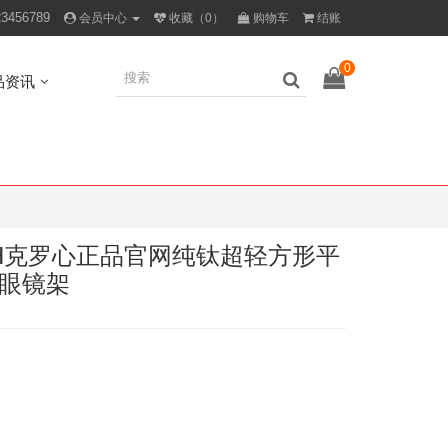
23456789
会员中心
收藏（0）
购物车
结账
0
品资讯
rts CH克罗心正品官网纯钛超轻方形平
眼镜架