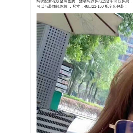
纯钛配新花纹金属图腾，活动纯钛鼻拖适合中高低鼻梁，
可以当装饰镜佩戴 ，尺寸：48口21-150 配全套包装！