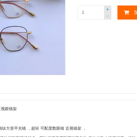
+
-
镜近视眼镜架
罗心纯钛方形平光镜 ，超轻 可配度数眼镜 近视镜架 ，