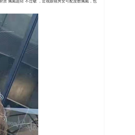
质 佩戴超轻 不过敏 ，近视眼镜男女可配度数佩戴，也