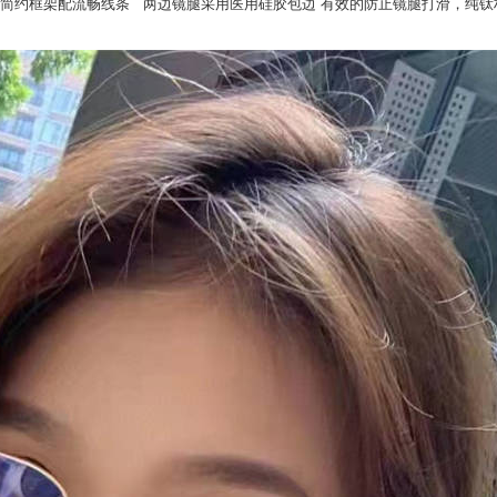
简约框架配流畅线条 两边镜腿采用医用硅胶包边 有效的防止镜腿打滑，纯钛材