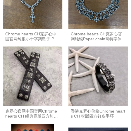
Chrome hearts CH克罗心中
Chrome hearts CH克罗心官
国官网纯银小十字架坠子 Pap
网纯银Paper chain哥特字体英
er chain 手链
文字母mini小吊坠手链
克罗心官网中国官网Chrome
香港克罗心价格Chrome heart
hearts CH 经典宽版四方钉皮
s CH 窄版四方钉皮手环
手环