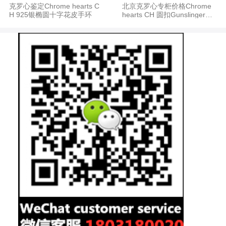
克罗心鉴定Chrome hearts C
北京克罗心专柜价格Chrome
H 925银椭圆十字花皮手环
hearts CH 圆扣Gunslinger新
款皮手环