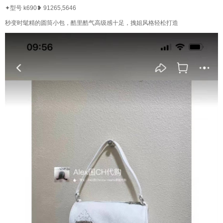
✦型号 k690❥ 91265,5646
秒变时髦精的圆筒小包，酷里酷气高级感十足，拽姐风格轻松打造